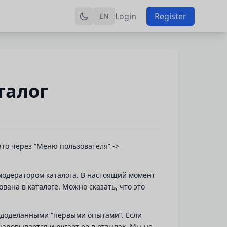
Login
Register
EN
талог
это через “Меню пользователя” ->
 модератором каталога. В настоящий момент
вана в каталоге. Можно сказать, что это
едоделанными “первыми опытами”. Если
очаровывается и ругает её в отзывах. Мы не