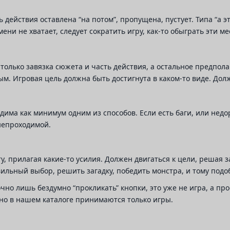
 действия оставлена “на потом”, пропущена, пустует. Типа “а 
ени не хватает, следует сократить игру, как-то обыграть эти м
только завязка сюжета и часть действия, а остальное предпол
м. Игровая цель должна быть достигнута в каком-то виде. Дол
има как минимум одним из способов. Если есть баги, или недор
непроходимой.
у, прилагая какие-то усилия. Должен двигаться к цели, решая 
ильный выбор, решить загадку, победить монстра, и тому подо
чно лишь бездумно “прокликать” кнопки, это уже не игра, а п
 но в нашем каталоге принимаются только игры.