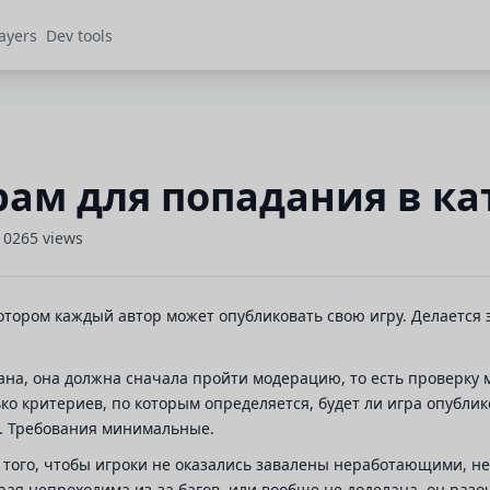
ayers
Dev tools
рам для попадания в ка
10265 views
котором каждый автор может опубликовать свою игру. Делается 
вана, она должна сначала пройти модерацию, то есть проверку
ко критериев, по которым определяется, будет ли игра опублико
а. Требования минимальные.
 того, чтобы игроки не оказались завалены неработающими, н
торая непроходима из-за багов, или вообще не доделана, он раз