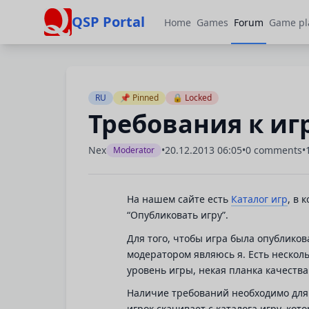
QSP Portal
Home
Games
Forum
Game pl
RU
📌 Pinned
🔒 Locked
Требования к иг
Nex
•
20.12.2013 06:05
•
0 comments
•
Moderator
На нашем сайте есть
Каталог игр
, в 
“Опубликовать игру”.
Для того, чтобы игра была опублико
модератором являюсь я. Есть несколь
уровень игры, некая планка качеств
Наличие требований необходимо для
игрок скачивает с каталога игру, ко