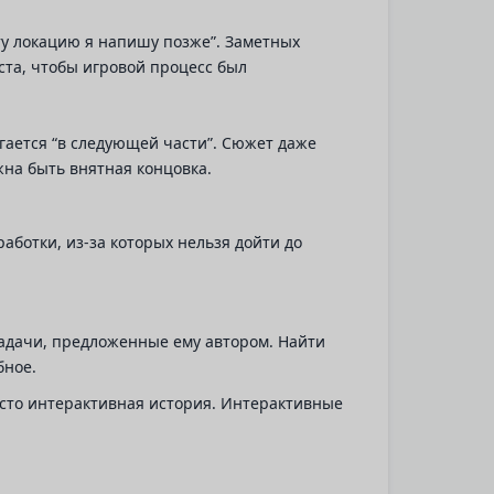
эту локацию я напишу позже”. Заметных
еста, чтобы игровой процесс был
агается “в следующей части”. Сюжет даже
жна быть внятная концовка.
аботки, из-за которых нельзя дойти до
задачи, предложенные ему автором. Найти
бное.
росто интерактивная история. Интерактивные