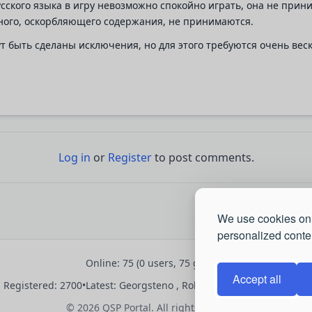
усского языка в игру невозможно спокойно играть, она не прин
ного, оскорбляющего содержания, не принимаются.
гут быть сделаны исключения, но для этого требуются очень ве
Log in
or
Register
to post comments.
We use cookies on 
personalized conten
Online: 75 (0 users, 75 guests)
Accept all
Registered: 2700
•
Latest:
Georgsteno
,
Robertfus
,
Raymondchedo
© 2026 QSP Portal. All rights reserved.