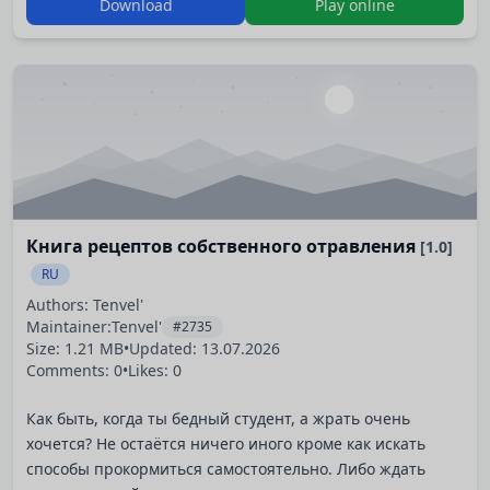
Download
Play online
приобрёл необходимый опыт для повышения. Я хотел
быть рыцарем и, может, когда-нибудь дослужиться до
Защитника Веры, но Генерал армии решил иначе.
Интересно, а иммунитет к атакам разума появляется,
потому что интеллект уменьшаетс…
Книга рецептов собственного отравления
[1.0]
RU
Authors: Tenvel'
Maintainer:
Tenvel'
#2735
Size: 1.21 MB
•
Updated:
13.07.2026
Comments: 0
•
Likes: 0
Как быть, когда ты бедный студент, а жрать очень
хочется? Не остаётся ничего иного кроме как искать
способы прокормиться самостоятельно. Либо ждать