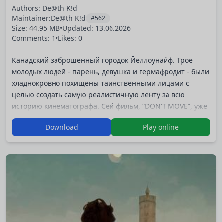
Authors: De@th K!d
Maintainer:
De@th K!d
#562
Size: 44.95 MB
•
Updated:
13.06.2026
Comments: 1
•
Likes: 0
Канадский заброшенный городок Йеллоунайф. Трое
молодых людей - парень, девушка и гермафродит - были
хладнокровно похищены таинственными лицами с
целью создать самую реалистичную ленту за всю
историю кинематографа. Сей фильм, “DON'T MOVE”, уже
практически отснят, но из-за трусости ГГ, который
Download
Play online
внезапно отказывается играть по сценарию (согласно
которому протагонисту нужно умереть в его финале по-
настоящему), несчастным ребятам вновь приходится
сниматься в этом потрошительном кино по новому
кругу….