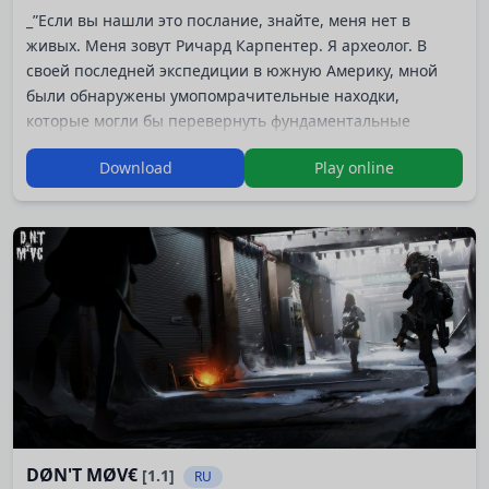
_”Если вы нашли это послание, знайте, меня нет в
живых. Меня зовут Ричард Карпентер. Я археолог. В
своей последней экспедиции в южную Америку, мной
были обнаружены умопомрачительные находки,
которые могли бы перевернуть фундаментальные
представления о мире! Они могли бы доказать мои
Download
Play online
дальнейшие предположения, касательно древней
шумерской мифологии, астрологии и местоположения
Аркхэма. К несчастью, в результате происшествия,
которое чуть не привело к моей гибели, все находки
были утрачены. Это нев…
DØN'T MØV€
[1.1]
RU