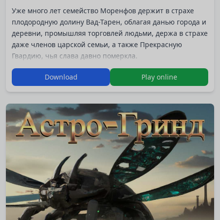
Уже много лет семейство Моренфов держит в страхе
плодородную долину Вад-Тарен, облагая данью города и
деревни, промышляя торговлей людьми, держа в страхе
даже членов царской семьи, а также Прекрасную
Гвардию, чья слава давно померкла.
В руках Моренфов всё - деньги, влияние, власть.
Download
Play online
В твоих руках - лишь прах твоего отца, посмевшего
когда-то перейти им дорогу.
Продолжение серии “Асатамы”. Новая масштабная
текстовая RPG! Как и семь лет назад, когда вышла
первая часть, попробую поразить ваш…