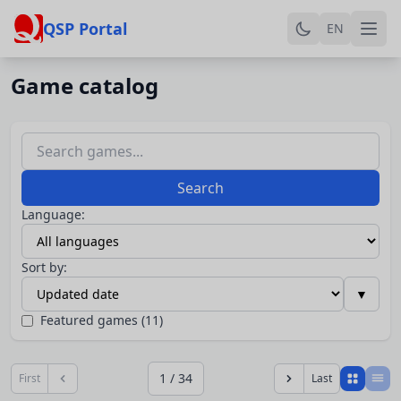
QSP Portal
EN
Game catalog
Search
Language:
Sort by:
▼
Featured games (11)
1 / 34
First
Last