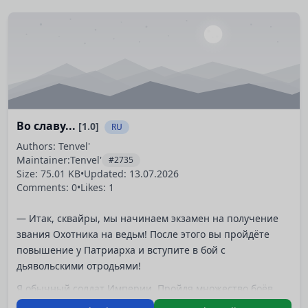
Во славу...
[1.0]
RU
Authors: Tenvel'
Maintainer:
Tenvel'
#2735
Size: 75.01 KB
•
Updated:
13.07.2026
Comments: 0
•
Likes: 1
— Итак, сквайры, мы начинаем экзамен на получение
звания Охотника на ведьм! После этого вы пройдёте
повышение у Патриарха и вступите в бой с
дьявольскими отродьями!
Я обычный солдат Империи. Пройдя множество боёв
под руководством Архимага, я смог заслужить доверие и