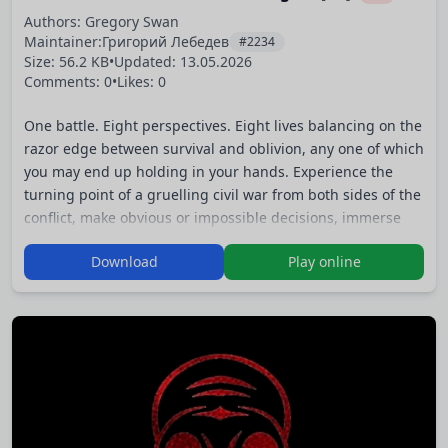
Authors: Gregory Swan
Maintainer:
Григорий Лебедев
#2234
Size: 56.2 KB
•
Updated:
13.05.2026
Comments: 0
•
Likes: 0
One battle. Eight perspectives. Eight lives balancing on the
razor edge between survival and oblivion, any one of which
you may end up holding in your hands. Experience the
turning point of a gruelling civil war from both sides of the
conflict, make obvious or impossible decisions, immerse
yourself in the terror and violence. Do not be discouraged
Download
Play online
by death, for the end of one story is the beginning of
another.
Based on: [Stargazers]
(
https://app.goquibble.com/books/book-
details/TC3DX5iB0ugf4l9
…