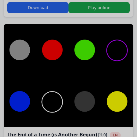
серебристый шлем с режимом дополнительной
Download
Play online
реальности - пора отправляться в путь!
Игра с медитативным геймплеем, многими концовками
и двумя уровнями сложности. Нахождение всех 28 (в
текущей версии) Артефактов может занять
значительное время. Входит в серию Гринд, являясь её
шестой частью. Остальные…
The End of a Time (is Another Begun)
[1.0]
EN