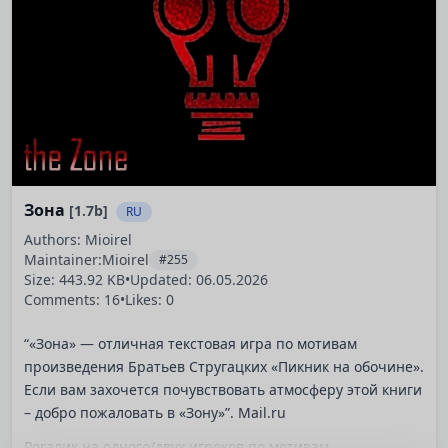
Зона
[1.7b]
RU
Authors: Mioirel
Maintainer:
Mioirel
#255
Size: 443.92 KB
•
Updated:
06.05.2026
Comments: 16
•
Likes: 0
“«Зона» — отличная текстовая игра по мотивам
произведения Братьев Стругацких «Пикник на обочине».
Если вам захочется почувствовать атмосферу этой книги
– добро пожаловать в «Зону»”. Mail.ru
Рогалик на одного/двух игроков по мотивам