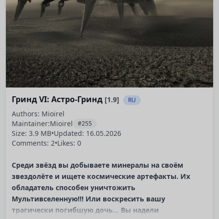
Гринд VI: Астро-Гринд
[1.9]
RU
Authors: Mioirel
Maintainer:
Mioirel
#255
Size: 3.9 MB
•
Updated:
16.05.2026
Comments: 2
•
Likes: 0
Среди звёзд вы добываете минералы на своём
звездолёте и ищете космические артефакты. Их
обладатель способен уничтожить
Мультивселенную!!! Или воскресить вашу
трагически погибшую дочь… Вы надели