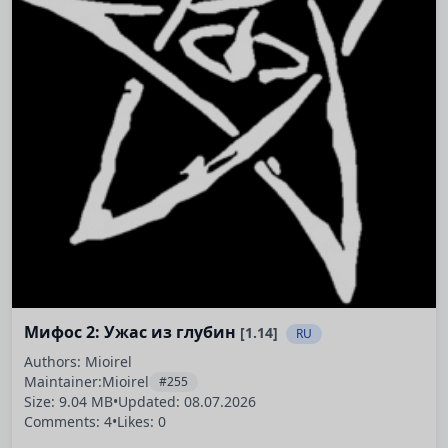
Мифос 2: Ужас из глубин
[1.14]
RU
Authors: Mioirel
Maintainer:
Mioirel
#255
Size: 9.04 MB
•
Updated:
08.07.2026
Comments: 4
•
Likes: 0