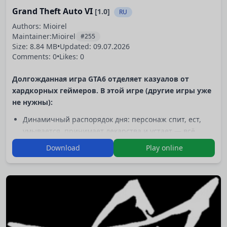
Grand Theft Auto VI
[1.0]
RU
Authors: Mioirel
Maintainer:
Mioirel
#255
Size: 8.84 MB
•
Updated:
09.07.2026
Comments: 0
•
Likes: 0
Долгожданная игра GTA6 отделяет казуалов от
хардкорных геймеров. В этой игре (другие игры уже
не нужны):
Динамичный распорядок дня: персонаж спит, ест,
умывается, принимает лекарства и устает — всё
влияет на навыки и настроение.
Download
Play online
Работа и карьера: десятки рабочих мест с реальными
циклами (собеседование, оплата налогов,
повышение, увольнение), фриланс и самозанятость с
формированием репутации.
Социальные связи: семьи, друзья, коллеги с памятью
— отношения строятся через диалоги, с…