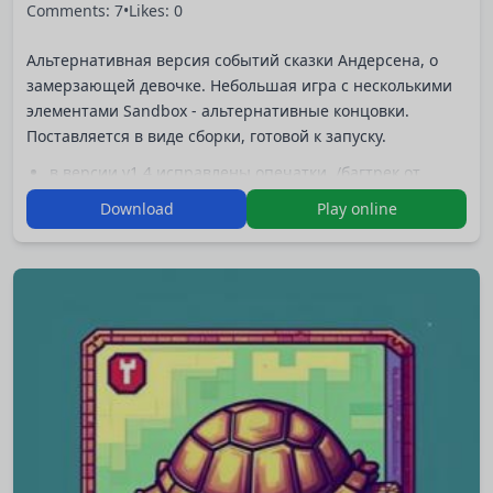
Comments: 7
•
Likes: 0
Альтернативная версия событий сказки Андерсена, о
замерзающей девочке. Небольшая игра с несколькими
элементами Sandbox - альтернативные концовки.
Поставляется в виде сборки, готовой к запуску.
в версии v1.4 исправлены опечатки. /багтрек от
Aspir/
Download
Play online
Игра перезалита 24.02.2018