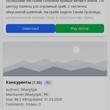
засохшими листьями склоняли кривые ветви к земле. По
центру поляны рос огромный гриб, с частично
обкусанной шляпкой. На грибе сидела Синяя Гусеница,
затуманенным взором глядя в пространство перед
собой.
Download
Play online
Игра-участник КРИЛ-2009.
Конкуренты
[1.0b]
RU
Authors: WladySpb
Maintainer:
WladySpb
#8
Size: 86.1 KB
•
Updated:
01.03.2026
Comments: 3
•
Likes: 0