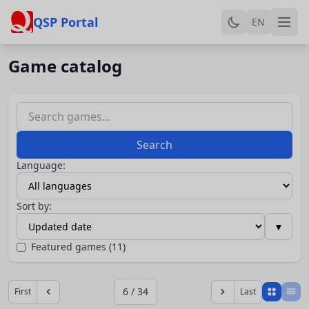
QSP Portal
EN
Game catalog
Search
Language:
Sort by:
▼
Featured games (11)
6 / 34
First
Last