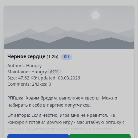
Черное сердце
[1.2b]
RU
Authors: Hungry
Maintainer:
Hungry
#901
Size: 47.62 KB
•
Updated:
03.03.2026
Comments: 2
•
Likes: 0
РПГшка. Ходим-бродим, выполняем квесты. Можно
набирать к себе в партию попутчиков.
От автора: Если честно, игра мне не нравится. На
конкурс я готовил другую игру - масштабную рпгшку с
хорошм сюжетом и прочими плюхами, но потом
пропало вдохновение. Поэтому выслал на конкурс эту