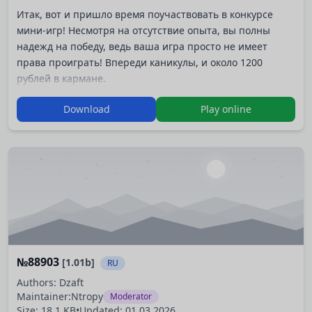
Итак, вот и пришло время поучаствовать в конкурсе
мини-игр! Несмотря на отсутствие опыта, вы полны
надежд на победу, ведь ваша игра просто не имеет
права проиграть! Впереди каникулы, и около 1200
рублей в кармане.
Сегодня 25-ое июня, 2009-го года. До часа "Икс" осталось
Download
Play online
пять дней!
Игра заняла 2е место на конкурсе мини-игр КоКон-2009.
№88903
[1.01b]
RU
Authors: Dzaft
Maintainer:
Ntropy
Moderator
Size: 18.1 KB
•
Updated:
01.03.2026