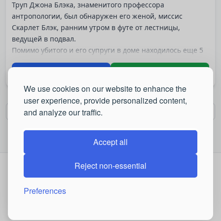
Труп Джона Блэка, знаменитого профессора
антропологии, был обнаружен его женой, миссис
Скарлет Блэк, ранним утром в футе от лестницы,
ведущей в подвал.
Помимо убитого и его супруги в доме находилось еще 5
человек - гостей профессора, которые остались
Download
Play online
ночевать в его доме. Полиция, вызванная миссис Блэк,
задержала их всех до выяснения обстоятельств.
We use cookies on our website to enhance the
Игра заняла 3е место на QSP-Compo 2009.
user experience, provide personalized content,
and analyze our traffic.
6 / 34
First
Last
Accept all
Reject non-essential
Online: 16 (0 users, 16 guests)
Registered: 2701
•
Preferences
Latest:
Thomasjub
,
BuddyHiday
,
WillisUnsew
© 2026 QSP Portal. All rights reserved.