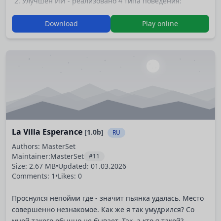
Улучшен ИИ - реализовано 4 типа поведения:
(рандомный тип (просто случайно выбирает любой
Download
Play online
вариант из доступных), агрессивный тип (выставляет
лисов при первой же возможности), экономный тип
(всегда бережет лисов), замороченный тип (бережет
дубликаты карт). Поскольку внешне разница ИИ
чувствуется очень слабо (при малом количестве
возможных действий), то я в…
La Villa Esperance
[1.0b]
RU
Authors: MasterSet
Maintainer:
MasterSet
#11
Size: 2.67 MB
•
Updated:
01.03.2026
Comments: 1
•
Likes: 0
Проснулся непойми где - значит пьянка удалась. Место
совершенно незнакомое. Как же я так умудрился? Со
мной такого обычно не бывает. Так, а кто я такой?