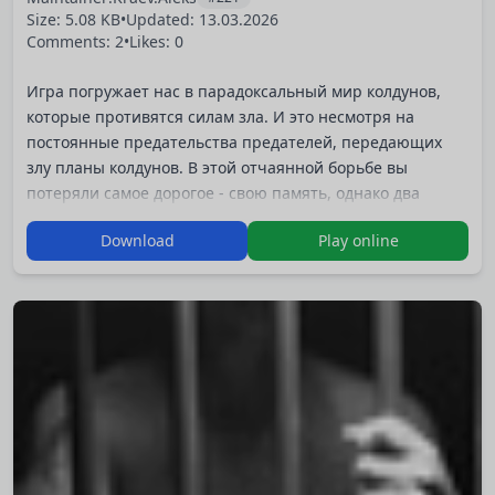
Size: 5.08 KB
•
Updated:
13.03.2026
Comments: 2
•
Likes: 0
Игра погружает нас в парадоксальный мир колдунов,
которые противятся силам зла. И это несмотря на
постоянные предательства предателей, передающих
злу планы колдунов. В этой отчаянной борьбе вы
потеряли самое дорогое - свою память, однако два
потрясающих урока, а также упорная тренировка на
Download
Play online
крысе вернут вам уверенность в своих силах, а крысе -
лапу и потерянную шерсть :D
Игра участвовала в бесконечном, на мой взгляд,
конкурсе “Вжж!-3”.