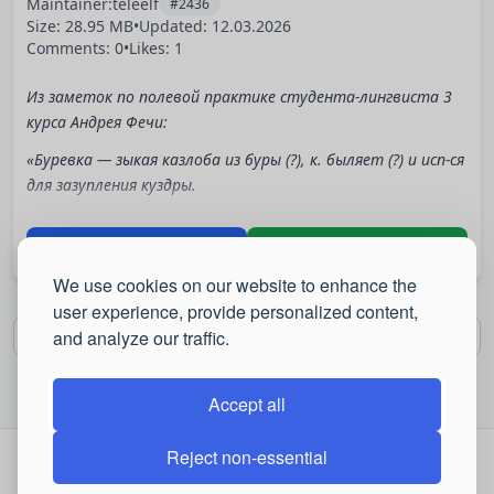
Maintainer:
teleelf
#2436
Size: 28.95 MB
•
Updated:
12.03.2026
Comments: 0
•
Likes: 1
Из заметок по полевой практике студента-лингвиста 3
курса Андрея Фечи:
«Буревка — зыкая казлоба из буры (?), к. быляет (?) и исп-ся
для зазупления куздры.
Казлоба — вещь, устройство, механизм, инструмент…
Download
Play online
Зыкий —
We use cookies on our website to enhance the
Бура (?) —
user experience, provide personalized content,
Былять —
3 / 34
and analyze our traffic.
First
Last
Зазупление —
Accept all
Куздра — (это как у Щербы бессмысленное слово — глокая
куздра штеко будланула?)
Reject non-essential
Online: 25 (0 users, 25 guests)
(Надо было на юриста идти)».