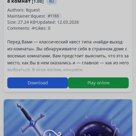
8 комнат
[1.0b]
RU
Authors: 8quest
Maintainer:
8quest
#1165
Size: 27.24 KB
•
Updated:
12.03.2026
Comments: 4
•
Likes: 0
Перед Вами — классический квест типа «найди-выход-
из-комнаты». Вы обнаруживаете себя в странном доме с
восемью комнатами. Вам предстоит выяснить, что это за
место, как Вы в нем оказались и — главное — как из него
выбраться. В игре восемь концовок.
Игра была создана для конкурса КРИЛ 2011, но из-за
Download
Play online
досадной ошибки заняла только седьмое место. Спустя
почти три года я решил выложить ее сюда.
В игре отсутствует сюжет, но это намеренный ход. На
мой взгляд, escape-квесты тем и хороши, что погруж…