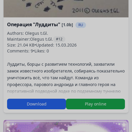
Операция "Луддиты"
[1.0b]
RU
Authors: Olegus t.Gl.
Maintainer:
Olegus t.Gl.
#12
Size: 21.04 KB
•
Updated:
15.03.2026
Comments: 9
•
Likes: 0
Луддиты, борцы с развитием технологий, захватили
замок известного изобретателя, собираясь показательно
уничтожить всё, что там найдут. Команда из
профессора, парового андроида и главного героя на
портативной подводной лодке по подземному туннелю
отправляется в замок, чтобы спасти хотя бы чертежи
Download
Play online
хранящихся там уникальных механизмов.
Игра написана на конкурс
Вжж-лё
т
[!](http…