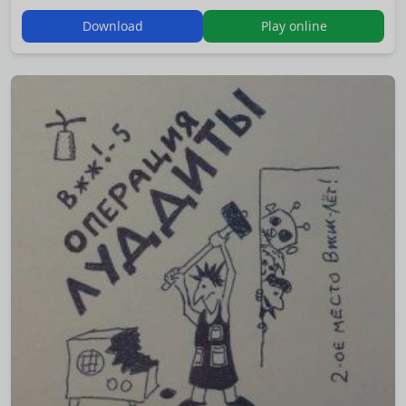
и целого писка мало
Download
Play online
На этот раз приключения подстерегли Филимона на
шхуне.
Дикие, агрессивные крысы заполонили корабль, и
чтобы справиться с ними, Филу придётся постараться!
В игре есть пять достижений. Какие? Найдите сами! :)