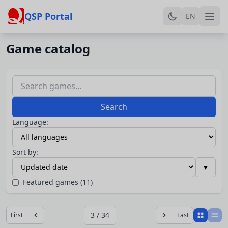
QSP Portal
EN
Game catalog
Search
Language:
Sort by:
▼
Featured games (11)
3 / 34
First
Last