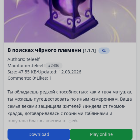
В поисках чёрного пламени
[1.1.1]
RU
Authors: teleelf
Maintainer:
teleelf
#2436
Size: 47.55 KB
•
Updated:
12.03.2026
Comments: 0
•
Likes: 1
Ты обладаешь редкой способностью: как и твоя матушка,
ты можешь путешествовать по иным измерениям. Ваша
семья веками защищала жителей Линдела от гномов-
крадок, договаривалась с горными гоблинами и
получала благословения от фей.
К сожалению, в твоём городке совсем перестали верить
Download
Play online
во всех этих существ. А иногда так хочется доказать, что