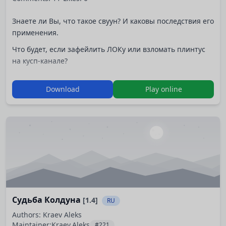
Знаете ли Вы, что такое свуун? И каковы последствия его
применения.
Что будет, если зафейлить ЛОКу или взломать плинтус
на кусп-канале?
И какое отношение ко всему этому имеет Байт?
Download
Play online
Хотите знать больше - поиграйте в эту игру.
Все персонажи вымышлены, все совпадения случайны.
Судьба Колдуна
[1.4]
RU
Authors: Kraev Aleks
Maintainer:
Kraev.Aleks
#221