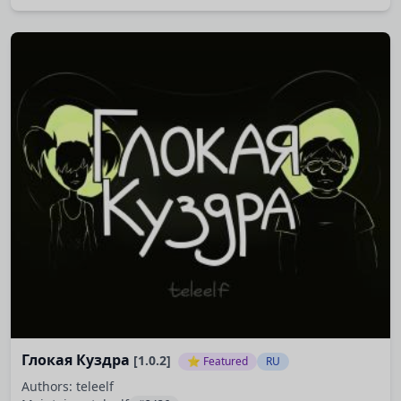
они не правы…
В поисках чёрного пламени
— короткий классический
фэнтези-квест с минималистичным оформлением и
упором на атмосферное повествование….
Глокая Куздра
[1.0.2]
⭐ Featured
RU
Authors: teleelf