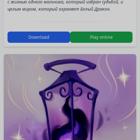
с жизнью одного мальчика, который избран судьбой, и
целым миром, который охраняет Белый Дракон.
Игра с QSP-Compo 2023. Отличия версии 1.1 от
Download
Play online
конкурсной версии:
Со второй арки в дополнительном описании
отображается интерфейс, который позволяет
отслеживать, на что влияет ваш выбор.
В главном меню можно посмотреть открытые
концовки.
Незначительные правки по тексту.