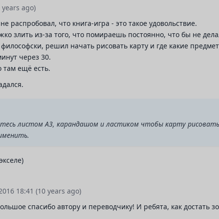
9 years ago)
не распробовал, что книга-игра - это такое удовольствие.
ко злить из-за того, что помираешь постоянно, что бы не дела
философски, решил начать рисовать карту и где какие предме
инут через 30.
 там ещё есть.
адался.
ситесь листом А3, карандашом и ластиком чтобы карту рисовать
именить.
экселе)
.2016 18:41
(10 years ago)
Большое спасибо автору и переводчику! И ребята, как достать з