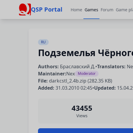
QSP Portal
Home
Games
Forum
Game pl
RU
Подземелья Чёрног
Authors:
Браславский Д.
•
Translators:
Ne
Maintainer:
Nex
Moderator
File:
darkcstl_2.4b.zip (282.35 KB)
Added:
31.03.2010 02:45
•
Updated:
15.04.
43455
Views