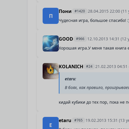
Пони
28.04.2015 22:00
(11 
#1420
П
Чудесная игра, большое спасибо! :
GOOD
12.10.2013 14:31
(12 
#966
Хорошая игра.У меня такая книга е
KOLANICH
21.02.2013 04:51
#24
etaru
:
В боях, как правило, проигрываеш
кидай кубики до тех пор, пока не 
etaru
19.02.2013 15:31
(13 y
#765
E