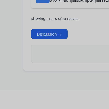
В боях, как правило, проигрываешь
Showing
1
to
10
of
25
results
Discussion →