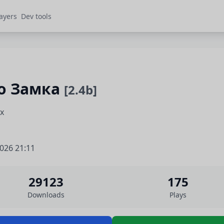
ayers
Dev tools
о Замка
[2.4b]
x
2026 21:11
29123
175
Downloads
Plays