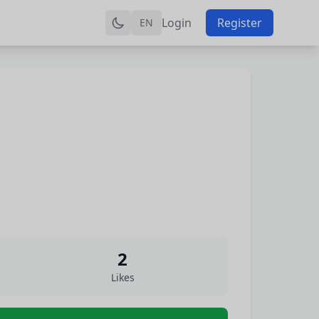
Login
Register
EN
2
Likes