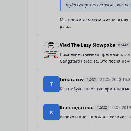
туда Gangstars Paradise. Это пе
Мы прожигаем свои жизни, живя в 
раю…
Vlad The Lazy Slowpoke
#2446
Пока единственная претензия, кото
Gangstars Paradise. Это песня нем
timaracov
21.05.2020 16:
#2431
T
Кто-нибудь знает, где оригинал м
Квестодатель
10.07.201
#2322
К
Великолепно. Огромное количество