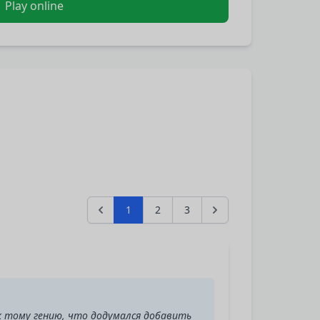
Play online
1
2
3
 к тому гению, что додумался добавить