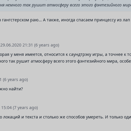
сня немного так рушит атмосферу всего этого фэнтезийного мира,
гангстерском раю… А также, иногда спасаем принцессу из лап 
29.06.2020 21:31
(6 years ago)
рая у меня имеется, относится к саундтрэку игры, а точнее к т
ного так рушит атмосферу всего этого фэнтезийного мира, особе
31
(6 years ago)
ожно найти?
9 15:04
(7 years ago)
 локаций и текста и столько же способов умереть. И только од