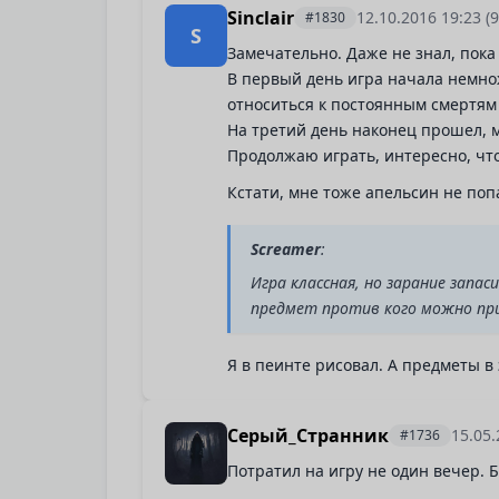
Sinclair
12.10.2016 19:23
(
#1830
S
Замечательно. Даже не знал, пока 
В первый день игра начала немнож
относиться к постоянным смертям 
На третий день наконец прошел, м
Продолжаю играть, интересно, что
Кстати, мне тоже апельсин не поп
Screamer
:
Игра классная, но зарание запа
предмет против кого можно пр
Я в пеинте рисовал. А предметы в 
Серый_Странник
15.05
#1736
Потратил на игру не один вечер. 