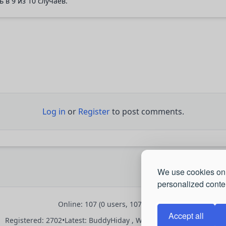
 в 9 из 10 случаев.
Log in
or
Register
to post comments.
We use cookies on 
personalized conten
Online: 107 (0 users, 107 guests)
Accept all
Registered: 2702
•
Latest:
BuddyHiday
,
WillisUnsew
,
Brianfaund