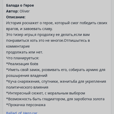
Балада о Герое
Автор:
Oliver
Описание:
История роскажет о герое, который смог победить своих
врагов, и завоевать славу.
Это тизер игры,я продолжу ее делать,если вам
понравиться хоть это не многое.Отпишытесь в
комментарие
продолжать или нет.
Что планируеться:
*Реализация боёв
*Иметь свой замок, розвивать его, собирать армию для
розшырения владений
*Куча снаряжения, спутники, женитьба для укрепления
политического влияния
*Интересный сюжет, с моральным выбором
*Возможность быть гладиатором, для зароботка золота
*Прокачка персонажа
Ballad_of_Hero.rar