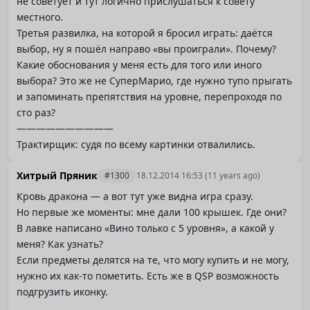
не советует и тут логично прислушаться к совету
местного.
Третья развилка, на которой я бросил играть: даётся
выбор, ну я пошёл направо «вы проиграли». Почему?
Какие обоснования у меня есть для того или иного
выбора? Это же не СуперМарио, где нужно тупо прыгать
и запоминать препятствия на уровне, перепроходя по
сто раз?
——————————
Трактирщик: судя по всему картинки отвалились.
Хитрый Пряник
#1300
18.12.2014 16:53
(11 years ago)
Кровь дракона — а вот тут уже видна игра сразу.
Но первые же моменты: мне дали 100 крышек. Где они?
В лавке написано «Вино только с 5 уровня», а какой у
меня? Как узнать?
Если предметы делятся на те, что могу купить и не могу,
нужно их как-то пометить. Есть же в QSP возможность
подгрузить иконку.